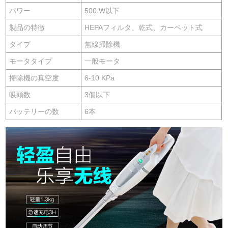
パワー
500 W以下
製品の特徴
HEPAフィルタ、乾式、カーペット式
タイプ
無線掃除機
モータタイプ
一般モータ
掃除機の真空度
6-10 KPa
吸頭数
3個以下
バッテリーの数
6本