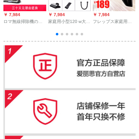
￥ 7,984
￥ 7,984
￥ 7,984
￥
ロマ無線掃除機の家
家庭用小型120 w大掃
フレップス家庭用車
庭用レバミニ静音小
除機、無線乾湿両用
載掃除機ロップハー
型強力コモドレスモ
の手を取って早い掃
ディ掃除機充電式FC
EC 515バラ赤
除機を持って、車載
6152黒
掃除機をかけて漆黒
に塗る【ケベルタ
ス】