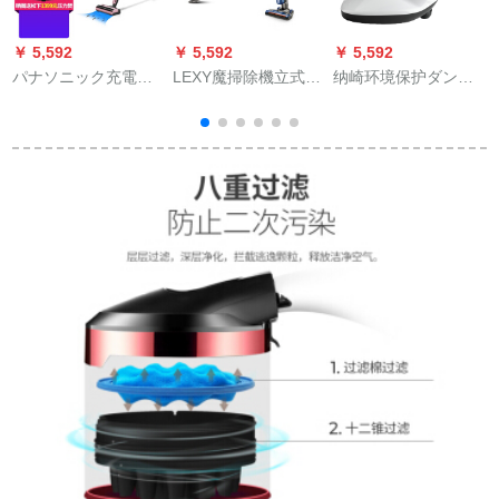
￥ 5,592
￥ 5,592
￥ 5,592
￥
パナソニック充電式
LEXY魔掃除機立式無
纳崎环境保护ダンニ
コードレスハド持込
線多機能ペジット除
除去器家庭用多机能
ダニフレイド航続性
ダニ家庭用M 93
ベルト除ダニ扫除机
大吸力家庭用掃除機L
ベド杀菌ダニ除去机
8 ProM-WD B 97 P
白色
6