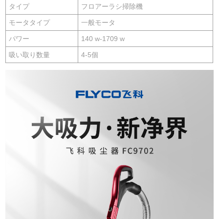
タイプ
フロアーラシ掃除機
モータタイプ
一般モータ
パワー
140 w-1709 w
吸い取り数量
4-5個