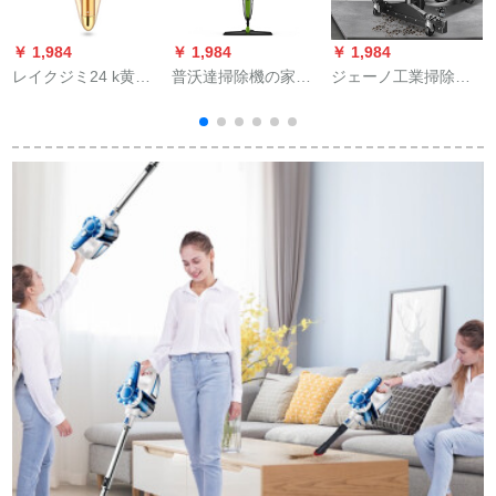
￥ 1,984
￥ 1,984
￥ 1,984
￥
レイクジミ24 k黄金
普沃達掃除機の家庭
ジェーノ工業掃除機
美容棒FM 101痩颜器
用怠け者が水を噴き
ドライウェルト2,000
痩身神器マット
出す。
W大パワ大吸力大規
模ドラム式掃除機筒
式吸水掃除機商用ホ
テル工場カールペレ
ット