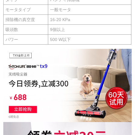
モータタイプ
一般モータ
掃除機の真空度
16-20 KPa
吸頭数
9個以上
パワー
500 W以下