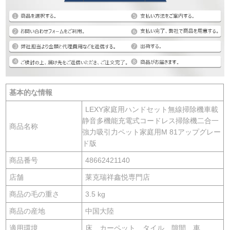
基本的な情報
LEXY家庭用ハンドセット無線掃除機車載
静音多機能充電式コードレス掃除機二合一
商品名称
強力吸引力ペット家庭用M 81アップグレー
ド版
商品番号
48662421140
店舗
莱克瑞祥鑫悦専門店
商品の毛の重さ
3.5 kg
商品の産地
中国大陸
適用環境
床、カーペット、タイル、隙間、車