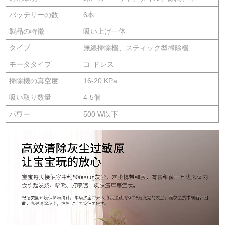
バッテリーの数
6本
製品の特徴
吸い上げ一体
タイプ
無線掃除機、スティック型掃除機
モータタイプ
コ-ドレス
掃除機の真空度
16-20 KPa
吸い取り数量
4-5個
パワー
500 W以下