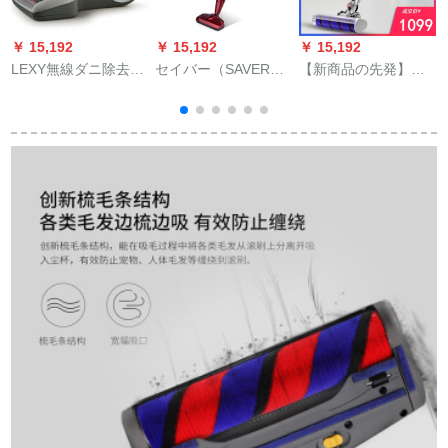
￥ 15,192
￥ 15,192
￥ 15,192
￥
LEXY無線ダニ除去機
セイバー（SAVER）
【新商品の先発】ド
立
VC-BD 501-3
掃除機無線家庭用携
イツプビック
帯型小型車搭載車用
(PUWEIKE)無線掃除
大電力掃除機サイバ
機家庭用ハンドコー
ーEV-620
ストドレス大電力静
音殺菌ダニP 95 Pro
P 80除ダニブラシ