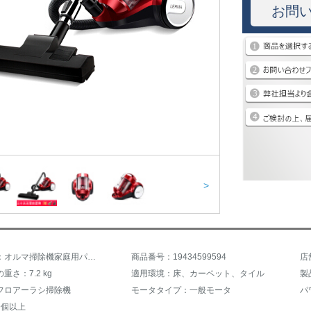
お問
>
商品名称：オルマ掃除機家庭用パワーミニ静音強力小型カーペット除ダニ掃除機9188
商品番号：19434599594
店
重さ：7.2 kg
適用環境：床、カーペット、タイル
製
フロアーラシ掃除機
モータタイプ：一般モータ
パワ
9個以上