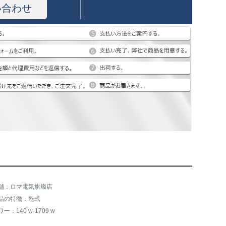
い合わせ
舗：ロマ電気旗艦店
品の特徴：乾式
ー：140 w-1709 w