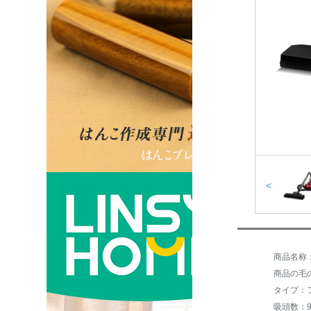
<
商品の毛の
タイプ：
吸頭数：