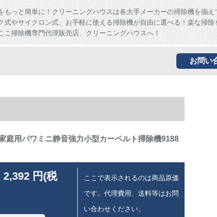
をもっと簡単に！クリーニングハウスは各大手メーカーの掃除機を揃え
ク式やサイクロン式、お手軽に使える掃除機が自由に選べる！楽な掃除
ここ掃除機専門代理販売店、クリーニングハウスへ！
お問い
家庭用パワミニ静音強力小型カーペルト掃除機9188
 2,392 円(税
ここで表示されるのは商品原価
です。代理費用、送料等はお問
い合わせください。