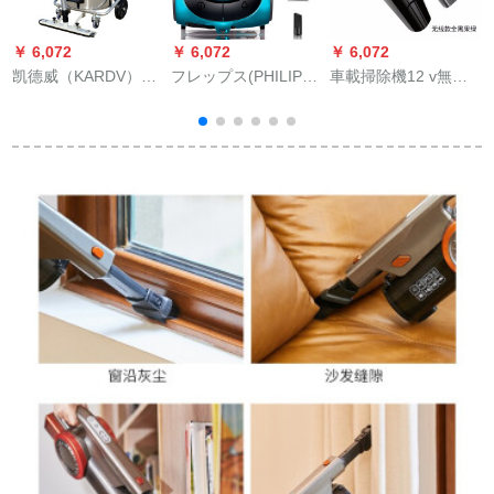
￥ 6,072
￥ 6,072
￥ 6,072
￥
凯德威（KARDV）職
フレップス(PHILIPS)
車載掃除機12 v無線
志
場掃除機GS-3078 P
フレロア・ブラシィ
自動車の手持ち型ド
乾湿両用を押さえつ
掃除機家庭用掃除機
レイイ家庭用フロア
けるための大面積の
ドラム型水洗いが可
ーラジ掃除機の大電
集塵器80 L 3600 W掃
能です。フレッタは
力小型充電強力車用
除
除機工業軍グリン
消耗材がないので大
掃除機の無線タグは
B
出力です。
全黒グリンです。