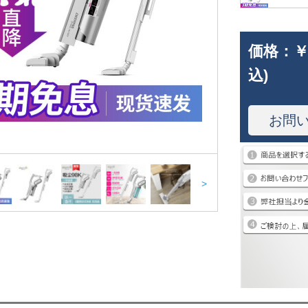
価格：
￥
込)
お問
>