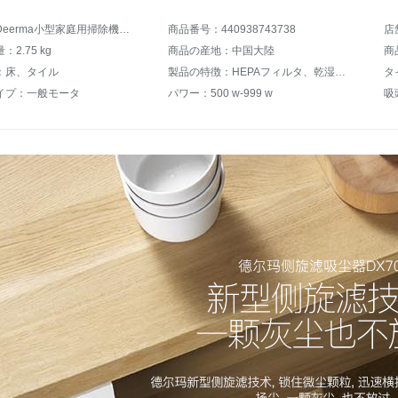
商品名：Deerma小型家庭用掃除機スタンド式ハンドヘルド大電力掃除機DX 700白
商品番号：440938743738
店
2.75 kg
商品の産地：中国大陸
商
：床、タイル
製品の特徴：HEPAフィルタ、乾湿両用
タ
イプ：一般モータ
パワー：500 w-999 w
吸