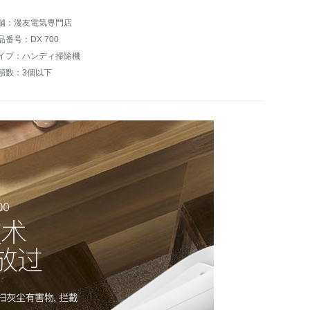
舗：漫友電気専門店
品番号：DX 700
イプ：ハンディ掃除機
頭数：3個以下