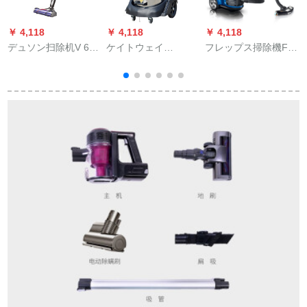
￥ 4,118
￥ 4,118
￥ 4,118
￥
デュソン扫除机V 6ア
ケイトウェイ
フレップス掃除機FC
ニマル+ダニを除く家
（KARDV）職場掃除
8952/81超大型集塵水
V
庭用无线携帯テープ
機GS-3078 S乾湿両
力掃除機
扫除机
用吸殻砂石80 L 3600
W掃除機工業グリン