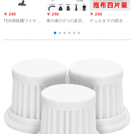
￥ 240
￥ 240
￥ 240
￥
TEK掃除機ワイヤレ
車の家の2つの多目的
デュルタマの喷水モ
ーディ掃除機HS 36家
掃除機の大出力無線
レッジの家庭用タイ
庭用充電車用掃除機
車載掃除機のワイヤ
のベッドのモレップ
である子犬の毛猫の
レスモルド
は手で洗います。
毛掃除機に惹かれま
す。