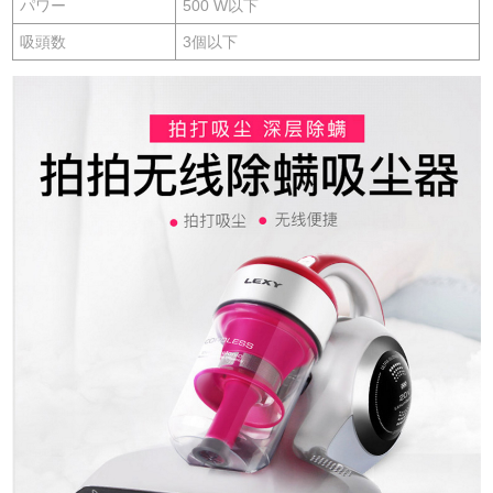
パワー
500 W以下
吸頭数
3個以下