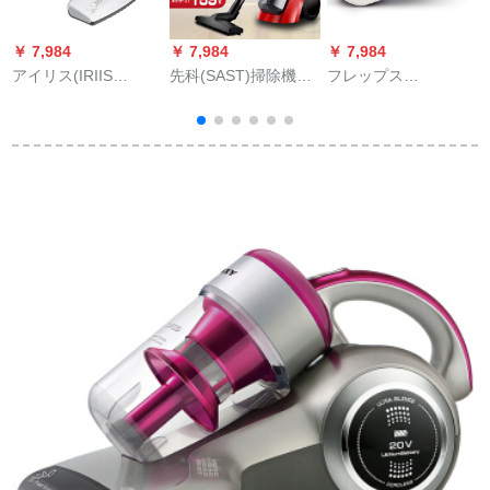
￥ 7,984
￥ 7,984
￥ 7,984
￥
アイリス(IRIIS
先科(SAST)掃除機家
フレップス
OHYA)掃除機IC-FDC
庭用フロアーブラシ
（PHILPS）車載掃除
1 C無線充電はダニマ
大出力スペクターの
機ミニ携帯帯無線掃
イシン家庭用ベドラ
犬の毛を持つ静音小
除機充電無線車用ソ
ムのソフエトを除去
型の標準装備+二合一
ファの隙間を多く使
します。紫外線除去
+九件のセスト+ダニ
うようにします。
はダニ計ホワイトで
除去ブシ
す。