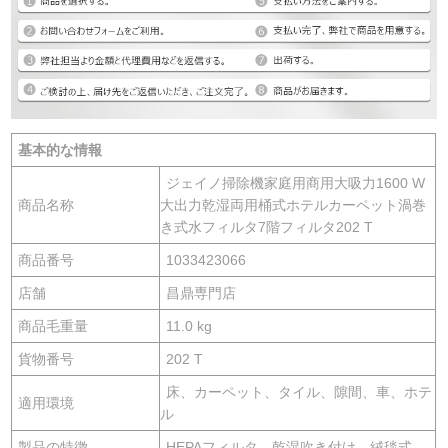
基本的な情報
ジェイノ掃除機家庭用商用大吸力1600 W
商品名称
大出力乾湿両用桶式ホテルカーペット渦巻
き式水フィルタ7階フィルタ202 T
商品番号
1033423066
店舗
昌鼎専門店
商品毛重量
11.0 kg
貨物番号
202 T
床、カーペット、タイル、隙間、車、ホテ
適用環境
ル
製品の特徴
HEPAフィルタ、乾湿吹き付け、絨毯式