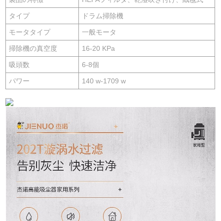
タイプ
ドラム掃除機
モータタイプ
一般モータ
掃除機の真空度
16-20 KPa
吸頭数
6-8個
パワー
140 w-1709 w