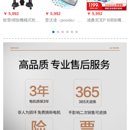
￥ 5,992
￥ 5,992
￥ 5,992
￥
欧聖掃除機桶式乾湿
普沃達（pooda）
浦桑尼克P 8掃除機家
両用パタ式高出力工
は、ダニが持ってい
庭用無線ハーンド
業商用工場用60 L AT
る小型掃除機家庭用
18199-16掃除機黒
ダニ除去機の紫外線
を持っている人のベ
トド上殺菌機M 10を
除きます。