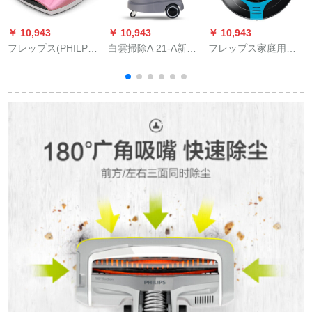
￥ 10,943
￥ 10,943
￥ 10,943
￥
フレップス(PHILPS)
白雲掃除A 21-A新品
フレップス家庭用ス
除ダニ掃除機FC
無段調速大出力吸水
ーパー充電掃除ロフ
6231紫外線殺菌ハン
機静音型45 L掃除機
トFC 8710全自動掃
ドセット家庭用ベド
灰色
除機大吸力掃除機
小型ミニ除ダニマシ
ンFC 6231