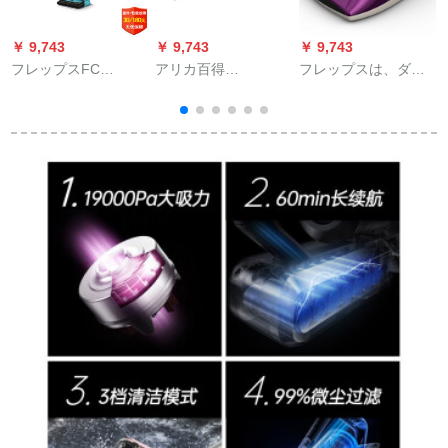
￥ 9,743
￥ 9,743
￥ 9,743
￥
フレップスFC
アリカ百得
フレップスは、ダニ
神
6401/01パワープロア
(BLACK&DECKER)PV
FC 6331家庭用ベト
クア無線携帯テープ
1200 AVケベル車用車
上の紫外線ベド除菌
充電掃除機
載専用乾式小型ハレ
機ワイハス掃除機を
インディ掃除機プリ
除く。
力
セト