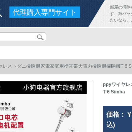
ス
部屋の掃除
代理購入専門サイト
す、紙バッ
たいなら、
イヤレストダニ掃除機家電家庭用携帯帯大電力掃除機掃除機T 6 Si
ppyワイヤ
T 6 Simba
価格：
￥
込)