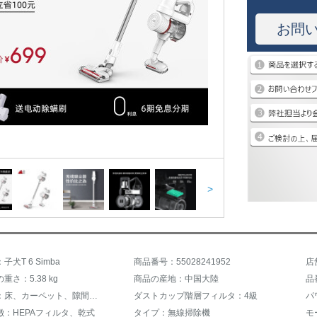
お問
>
犬T 6 Simba
商品番号：55028241952
重さ：5.38 kg
商品の産地：中国大陸
品番
適用環境：床、カーペット、隙間、自動車
ダストカップ階層フィルタ：4級
パ
徴：HEPAフィルタ、乾式
タイプ：無線掃除機
モ