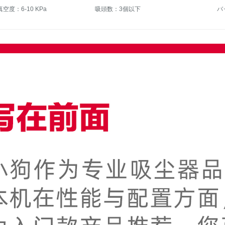
空度：6-10 KPa
吸頭数：3個以下
バ