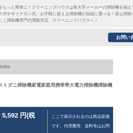
をもっと簡単に！クリーニングハウスは各大手メーカーの掃除機を揃え
ク式やサイクロン式、お手軽に使える掃除機が自由に選べる！楽な掃除
ここ掃除機専門代理販売店、クリーニングハウスへ！
お問い
mba
レストダニ掃除機家電家庭用携帯帯大電力掃除機掃除機
 5,592 円(税
ここで表示されるのは商品原価
です。代理費用、送料等はお問