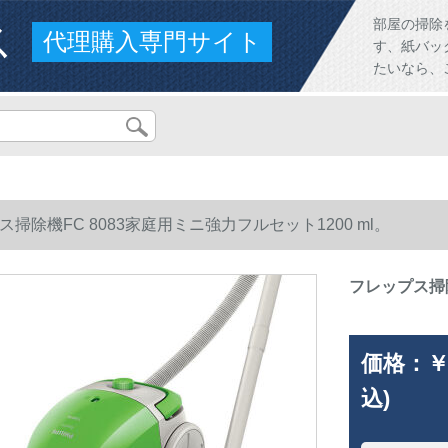
ス
部屋の掃除
代理購入専門サイト
す、紙バッ
たいなら、
掃除機FC 8083家庭用ミニ強力フルセット1200 ml。
フレップス掃除
価格：
￥
込)