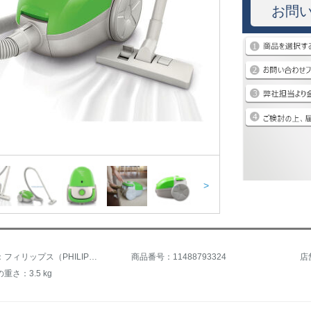
お問
>
商品名称：フィリップス（PHILIPS）掃除機FC 8083家庭用ミニ強力フロアールシ有塵袋掃除機1200瓦
商品番号：11488793324
店
重さ：3.5 kg