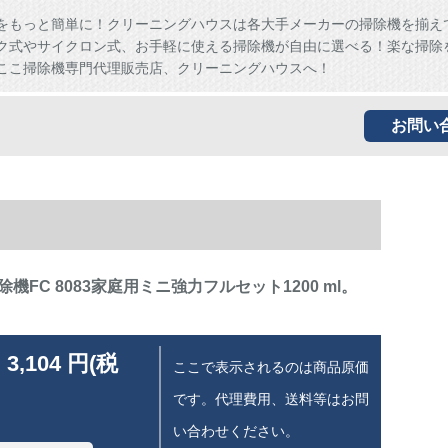
をもっと簡単に！クリーニングハウスは各大手メーカーの掃除機を揃え
ク式やサイクロン式、お手軽に使える掃除機が自由に選べる！楽な掃除
ここ掃除機専門代理販売店、クリーニングハウスへ！
お問い
機FC 8083家庭用ミニ強力フルセット1200 ml。
 3,104 円(税
ここで表示されるのは商品原価
です。代理費用、送料等はお問
い合わせください。