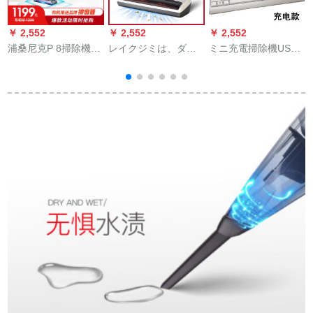
￥ 2,552
￥ 2,552
￥ 2,552
￥
浦桑尼克P 8掃除機家
レイクジミは、ダニ
ミニ充電掃除機USB
庭用無線ハーンド
マシンの家庭用ダニ
携帯テープミニ掃除
掃除機VC-B 701打掃
機、パソコンキーボ
除は無限に便利で
ー掃除機、車載ミニ
3
す。
掃除機、家庭用マイ
クコロンピカナを充
電します。