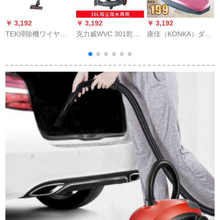
￥ 3,192
￥ 3,192
￥ 3,192
￥
TEK掃除機ワイヤレ
克力威WVC 301乾湿
康佳（KONKA）ダニ
ーディ掃除機HS 36家
吹三は1400 W大出力
除去器家庭用ダニ除
8
庭用充電車用掃除機
ドラ式商用家庭用掃
去機小型携帯帯ベッ
である子犬の毛猫の
除機大吸力工業吸水
ド掃除機が紫外線を
毛掃除機に惹かれま
機でダニを除く。
振動させます。
す。