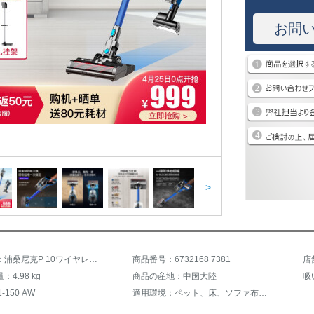
お問
>
商品名称：浦桑尼克P 10ワイヤレスハーンディ掃除機モップ一体家庭用除ダニ大吸力長期航続
商品番号：6732168 7381
店
4.98 kg
商品の産地：中国大陸
吸
-150 AW
適用環境：ペット、床、ソファ布団、カーペット