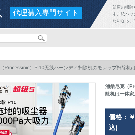
ス
部屋の掃除
代理購入専門サイト
す、紙バッ
たいなら、
（Processinic）P 10无线ハーンディ扫除机のモレップ扫
浦桑尼克（Pr
除机は一体家
価格：
￥
込)