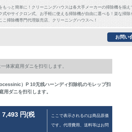
をもっと簡単に！クリーニングハウスは各大手メーカーの掃除機を揃え
ク式やサイクロン式、お手軽に使える掃除機が自由に選べる！楽な掃除
ここ掃除機専門代理販売店、クリーニングハウスへ！
お問い
除机は一体家庭用ダニを扫引します。
ocessinic）P 10无线ハーンディ扫除机のモレップ扫
庭用ダニを扫引します。
 7,493 円(税
ここで表示されるのは商品原価
です。代理費用、送料等はお問