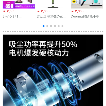
￥ 2,993
￥ 2,993
￥ 2,993
￥
レイクジミ
普沃達掃除機の家庭
Deerma掃除機小型携
（JIMMY）掃除機
用怠け者が水を噴き
帯型二合掃除機家庭
SPD 153 L無線ハー
出す。
用アフィンド掃除機
ド合一立式家庭用掃
DX 118 Cにフレタを
除機赤
プレスリーにしまし
た。