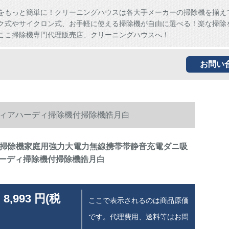
をもっと簡単に！クリーニングハウスは各大手メーカーの掃除機を揃え
ク式やサイクロン式、お手軽に使える掃除機が自由に選べる！楽な掃除
ここ掃除機専門代理販売店、クリーニングハウスへ！
お問い
ワィアハーディ掃除機付掃除機皓月白
由利掃除機家庭用強力大電力無線携帯帯静音充電ダニ吸
ーディ掃除機付掃除機皓月白
 8,993 円(税
ここで表示されるのは商品原価
です。代理費用、送料等はお問