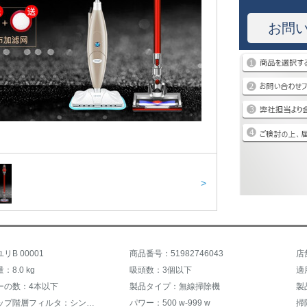
お問
>
リB 00001
商品番号：51982746043
店
8.0 kg
吸頭数：3個以下
ーの数：4本以下
製品タイプ：無線掃除機
ダストカップ階層フィルタ：シングルレベル
パワー：500 w-999 w
掃