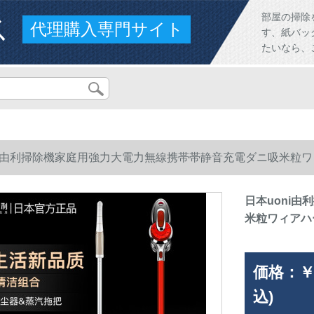
ス
部屋の掃除
代理購入専門サイト
す、紙バッ
たいなら、
ni由利掃除機家庭用強力大電力無線携帯帯静音充電ダニ吸米粒
日本uoni
米粒ワィアハ
価格：
￥
込)