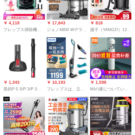
+架台
両用吸程器洗車店用
専門モデル赤-6付属
品-(2.5 mホス)
￥ 4,118
￥ 17,843
￥ 818
フレップス掃除機の
ジェノ4800 Wデラ
揚子（YANGZI）120
家庭用大電力大吸力
イ・ウェルレット両
W掃除機家庭用商用
多種類の吸口無塵袋
用工场工厂の大出
小型パワ・ドライ・
掃除機FC 5833/81ソ
力、强力工事现场の
ウェット3用大吸力バ
ファ/ベットが適用さ
内装吸引尘ホテルの
ケツ式カーペ・スペ
れます。
大吸力桶式扫除机吸
ート内に洗車用YZ-
水机JN 803 S-70 Lジ
202 L射出成形版
ップド版
￥ 1,343
￥ 10,193
￥ 1,598
美的P 5 S/P 3/P 3
フレップスは、立式
MIの家についていま
lady/V 1/P 6 Snowペ
無線掃除機を持っ
す。掃除機を家庭に
ラッグ
て、家庭用掃除機ウ
持って、車載車用カ
ェルレット一体機の
ートを持っていま
充電式コードドレス
す。大電力です。ワ
掃除機を持って、ア
イヤベルト小型掃除
タップメントドレー
機を持っています。