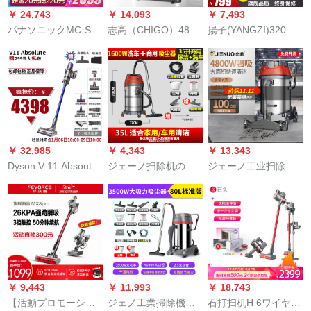
ルFC 6408/81を吸入
￥ 24,743
￥ 14,093
￥ 7,493
します。
パナソニックMC-SD
志高（CHIGO）4800
揚子(YANGZI)320 W
787は、一体掃除機の
W商用工業掃除機大
工業掃除機ドライヴ
家庭用除ダニ計の大
出力大吸力工場作業
両用の大電力大規模
吸引力ワイヤレース
場ホーテ大規模乾湿
な桶式商用大吸力ホ
ハーンディ掃除機の
両用強力掃除機家庭
ーテ工場の粉じん工
溶岩灰を吸引しま
用電気器具ZG-X 601
業用掃除機【オリジ
す。
S-70-3アープロド版
ナル標準装備】をプ
レゼーゼします。キ
￥ 32,985
￥ 4,343
￥ 13,343
ャリア保険
Dyson V 11 Absoute
ジェーノ扫除机の家
ジェーノ工业扫除机
無線掃除機スマイト
庭用内装美缝ハス清
场の作业场の大出
ックス家庭用ハドル
扫専用大出力ビジネ
力、强力乾湿両用の
ド大電力除去ダニ吸
ス扫除机の乾湿吹三
大型桶式扫除机大吸
引力の強いV 11
用350 L 1600 Wジッ
力吸水机商用ホテル
Absoluute bull 7+1吸
プです。
洗車场工事现场用
頭
4800 Wアタップ版70
L【大地付ブラ】
￥ 9,443
￥ 11,993
￥ 18,743
【活動プロモーショ
ジェノ工業掃除機の
石打扫机H 6ワイヤレ