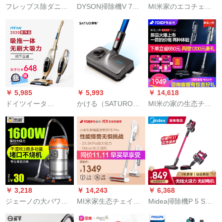
フレップス除ダニマ
DYSON掃除機V 7
MI米家のエコチェイ
シン家庭用小型携帯
Fuffy Extra han de掃
サー無線家庭用携帯
型紫外線除去ダニマ
除機のオリジナルル
型大電力掃除ダニ吸
イシンFC 6230/81
入力家庭用ダニ除ペ
湿除去機2つをミニ
レット家庭向けステ
NEX 2 proで吸引一体
ップ2020新型
機を誘致する【深空
灰】
￥ 5,985
￥ 5,993
￥ 14,618
ドイツイータ
かける（SATURO）T
MI米の家の生态チェ
（ITTAR）無線掃除
5はデカソン扫除机の
レンの叡米扫除机Nex
機家庭用小型強力大
モレップに适してい
2 plus无线の家庭用手
吸力パワ携帯テープ
ます。Ӣドv 8の部品
持ち型の大きな电力
式静音吸地一体機充
を吸います。
はダニを除いて吸い
電乾燥式シャポンゴ
込みます。拭いてく
ルード
ださい。三位一体の
无线の扫除机の深い
￥ 3,218
￥ 14,243
￥ 6,368
空のほうを引っ张り
ジェーノの大パワ乾
MI米家生态チェイサ
Midea掃除機P 5 Sワ
ます。
湿両用大吸力工業バ
ーン叡米扫除机家庭
イヤレースハーンデ