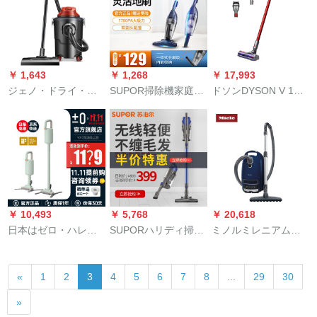
ペトル式節電小型掃
ードレス掃除機FC
縫洗車用強化グレド
除機
6405/81を持っていま
版15 L（タイ＋家庭
す。
洗車＋ベッド＋9点セ
ト）
￥ 1,643
￥ 1,268
￥ 17,993
ジェノ・ドライ・ワ
SUPOR掃除機家庭用
ドソンDYSON V 10
パ3大電力家庭用ドラ
ベルト式ワイヤード
Motonthead家庭用無
ム掃除機強力掃除機
掃除機二合一の強力
線大出力強力掃除機3
101-15-1
吸引力VCS 59 A
吸頭
￥ 10,493
￥ 5,768
￥ 20,618
日本はゼロ・ハレデ
SUPORハリディ掃除
ミノルミレニアム
ィーの家庭用ワイパ
機家庭用無線超手持
Complette C 3
イ家庭用は浅绿を适
ち型静音小型車用大
Parquet Blue SGDA
«
1
2
3
4
5
6
7
8
...
29
30
用します。
電力掃除機VCS 61 C-
3-08ドゥイツの入力C
C 9【王源代弁】
3海军ブルーの家庭用
»
大吸力扫除机、木制