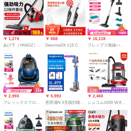
ケツ式掃除機事現場
用携帯帯大电力洗浄
ィ掃除機家庭用ダ
装飾洗車専門店用筒
机车载无线除ダニ扫
ニ？
式商用ホテカーペト
除机アクセルF 8
ル洗車場車車用美縫
Procol lash howait
強力掃除機35 Lフル
セット
￥ 1,274
￥ 668
￥ 16,118
あげ子（YANGZ）掃
DeermaDX 115 C家
フレップス無線ハー
除機家庭用小型大出
庭用ハリディ掃除機
ディ掃除機家庭用充
力携帯帯強力吸成器
ミニ携帯型小型掃除
電式吸引一体掃除機
ミニ静音カーぺット
機ペジット家庭に適
FC 6801シリズ
ル除ダニ掃除機【豪
用されます。
華おめ】掃除機＋吸
頭＋ダニ除去ブシ＋9
点セト
￥ 2,993
￥ 5,993
￥ 2,460
フレッックスフロア
恵而浦N 3无线扫除机
シュコム1600 W大出
クリーナ家庭用大パ
多机能紫外线除去ダ
力家庭掃除機大吸力
ワ吸引力多种吸口无
ニ大出力家庭用収纳
パワフルドレム式オ
尘袋クレッシェンド
清扫机N 3基モデル
ーフ用カープペート
+电气ダニ除去ブシ
掃除機美縫内装乾燥