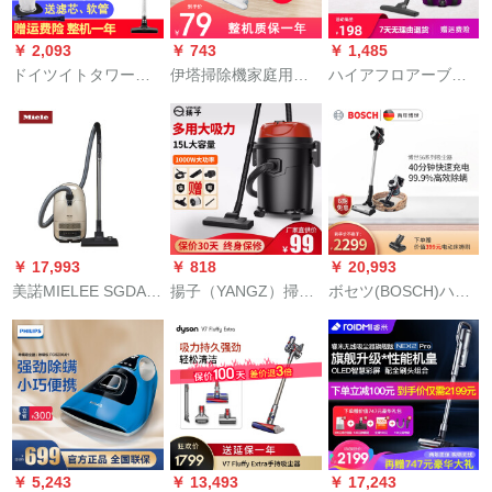
無線掃除機VC 812 D-
版
1
￥ 2,093
￥ 743
￥ 1,485
ドイツイトタワー
伊塔掃除機家庭用小
ハイアフロアーブラ
（ITTAR）無線掃除
型携帯型静音強力吸
シ掃除機家庭用ハリ
機家庭用携帯型車載
力パワネ毛カーペジ
ディ掃除機大吸力ミ
小型充電高出力乾湿
ットの上でバラ色
ニ掃除機2105 A紫
両用静音オレンジー
色
￥ 17,993
￥ 818
￥ 20,993
美諾MIELEE SGDA
揚子（YANGZ）掃除
ボセツ(BOSCH)ハレ
1-22 C 3アイボリー
機家庭用の業務用の
ンデ掃除機家庭用毛
ホワイトアウトの入
乾湿吹三用吸水掃除
髪吸引ダニ無線ペジ
力の大きな魅力の家
機大パワドラム式工
ット家庭用S 6シリー
庭用掃除機
業作業場の内装用の
ズベル-アト急速充電
美縫掃除機15 Lのプ
ラスティック缶-掃除
版
￥ 5,243
￥ 13,493
￥ 17,243