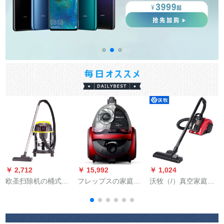
￥ 2,712
￥ 15,992
￥ 1,024
￥
欧圣扫除机の桶式の
フレップスの家庭用
沃牧（/）真空家庭掃
D
强力な大电力の乾湿
クレーバック掃除機
除機小型フロアーラ
の両用は持っていま
の元工場FC 5982/81
ジシ手持ち大電力掃
す。家庭装飾のミニ
除機家庭用赤