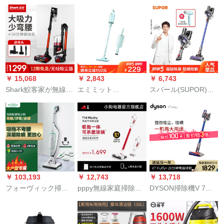
20 L AT 18143-5 B掃
除機の黒
￥ 15,068
￥ 2,843
￥ 6,743
Shark鮫客家が無線で
エミミット
スパール(SUPOR)ハ
折りたたみ畳掃除機
(AIRMATE)强力大吸
インディ掃除機家庭
を持って携帯して大
力无线扫除机静音扫
用スタード式充電ペ
電力掃除機を持って
除机を持ち、长い
ースト家庭用VCS 63-
きた小型の米粒スペ
间、継続的にソフテ
CS 10
クター家庭に無料の
ーの板で携帯生活电
充電掃除機X 3 shark
気制品の軽颜LVH 08-
無線X 3を吸込む。
01を拭きます。
￥ 103,193
￥ 12,743
￥ 13,718
フォーヴィック掃除
pppy無線家庭掃除機
DYSON掃除機V 7
機vk 200 han de掃除
モレップ一体機超静
Fuffy+ハーンディ家
機家庭用スペクター
音携帯型ダニ掃除機T
庭用無線V 7 Fuffyア
家庭用霊動版SP
10 Plushy
プレットの入力元