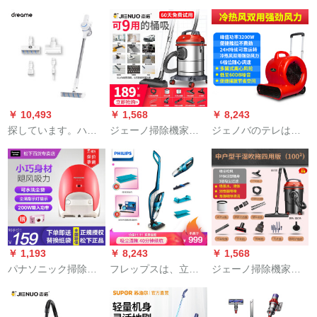
ン】ドイツフーズ無
大出力大吸力ビジェ
ースディ家庭用ダニ
線掃除機家庭用持ち
ネの清掃工場の粉塵
除ペトル家庭用宇宙
手の小型超静音大吸
大パケツェ式掃除機
银H 6
力カーピースピース
JN 601-350 Wドラウ
除ダニ掃除機MX 8
ェル両は80 L標準版
pro-6000 pa吸引力-
を使用しています。
単電池電池
￥ 10,493
￥ 1,568
￥ 8,243
探しています。ハー
ジェーノ掃除機家庭
ジェノバのテレは强
ンディ掃除機V 9 B家
用小型大出力乾湿両
力に乾燥机を吹きま
庭用ダニ除去無線掃
用桶式掃除機カーペ
す。台所の乾燥機は
除機120 AW大吸力は
ルト内装美縫洗車用
大出力です。ベッド
4種類のブラシを持っ
アタップ版18 L
のドライヤは工业用
ています。
仓库のベッドが乾い
ています。
￥ 1,193
￥ 8,243
￥ 1,568
パナソニック掃除機
フレップスは、立式
ジェーノ掃除機家庭
MC-CSSG 321家庭用
無線掃除機を持っ
用小型大出力乾湿両
強力フロア・ブラシ
て、家庭用掃除機湿
用の桶式掃除機カー
掃除機大電力カノン
式引張機の充電式コ
プスペクター内装美