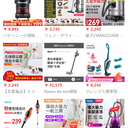
600+PB 440多機能ク
リート
￥ 8,993
￥ 3,743
￥ 2,243
パナソニック掃除機
ジェノ・デライ・ウ
揚子(YANGZ)1600 W
大出力家庭用ハリデ
ェルレット両用大電
大電力掃除機家庭用
ィ掃除機マルチファ
力工業大タル式掃除
乾湿吹大吸力商用強
ンMC-YL 631
機筒式吸水ビージネ
力洗車用ホテルル工
絨毯内に美縫洗車場
業作業場用内装美縫
家電ベスト502-35 L
掃除機25リット掃除
デラックス版（家庭
版(車用/商用)
用商用クリーナーニ
￥ 2,243
￥ 41,175
￥ 8,243
コル/洗車）
【京選逸品】ドイツ
Dyson de son掃除機
フレップス携帯型無
AVEENOエフヴィテ
V 11 Complette
線掃除機家庭用掃除
ィーノ掃除機家庭用
Extreeレンテリング
機ドレーラ一体機充
無線掃除機コードレ
ドレッサー家庭用ダ
電式掃除機FC
ス大電力充電携帯帯
ニ除去家電12吸頭お
6405/81
型小型米粒百格レイ
よびビクサリー尊敬